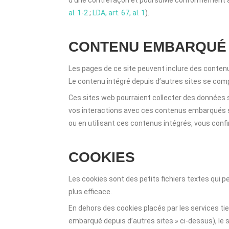
d’une contrefaçon et poursuivie conformément à la
al. 1-2
;
LDA, art. 67, al. 1
).
CONTENU EMBARQUÉ 
Les pages de ce site peuvent inclure des conten
Le contenu intégré depuis d’autres sites se compo
Ces sites web pourraient collecter des données su
vos interactions avec ces contenus embarqués s
ou en utilisant ces contenus intégrés, vous conf
COOKIES
Les cookies sont des petits fichiers textes qui pe
plus efficace.
En dehors des cookies placés par les services ti
embarqué depuis d’autres sites » ci-dessus), le