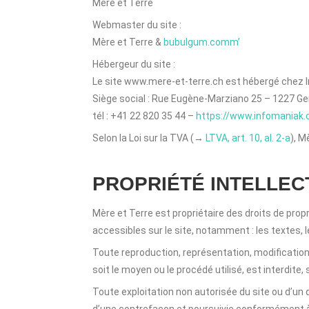
Mère et Terre
Webmaster du site :
Mère et Terre &
bubulgum.comm’
Hébergeur du site :
Le site www.mere-et-terre.ch est hébergé chez 
Siège social : Rue Eugène-Marziano 25 – 1227 G
tél : +41 22 820 35 44 –
https://www.infomaniak.
Selon la Loi sur la TVA (→
LTVA, art. 10, al. 2-a
), M
PROPRIÉTÉ INTELLE
Mère et Terre est propriétaire des droits de propr
accessibles sur le site, notamment : les textes, l
Toute reproduction, représentation, modification,
soit le moyen ou le procédé utilisé, est interdite,
Toute exploitation non autorisée du site ou d’u