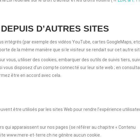
 Loi fédérale sur le droit d’auteur et les droits voisins (→
LDA, art. 11
DEPUIS D’AUTRES SITES
us intégrés (par exemple des vidéos YouTube, cartes GoogleMaps, etc
rte de la même manière que si le visiteur se rendait sur cet autre sit
r vous, utiliser des cookies, embarquer des outils de suivis tiers, sui
i vous disposez d’un compte connecté sur leur site web ; en consult
irmez être en accord avec cela.
uvent être utilisés par les sites Web pour rendre l’expérience utilisate
ers qui apparaissent sur nos pages (se référer au chapitre « Contenu
 site www.mere-et-terre.ch ne génère aucun cookie.