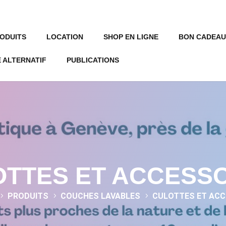
ODUITS
LOCATION
SHOP EN LIGNE
BON CADEAU
 ALTERNATIF
PUBLICATIONS
TTES ET ACCESS
PRODUITS
COUCHES LAVABLES
CULOTTES ET ACC
5
5
5