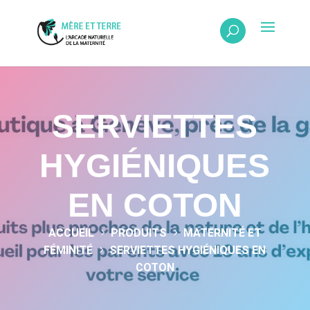
SERVIETTES
HYGIÉNIQUES
EN COTON
ACCUEIL
PRODUITS
MATERNITÉ ET
5
5
FÉMINITÉ
SERVIETTES HYGIÉNIQUES EN
5
COTON